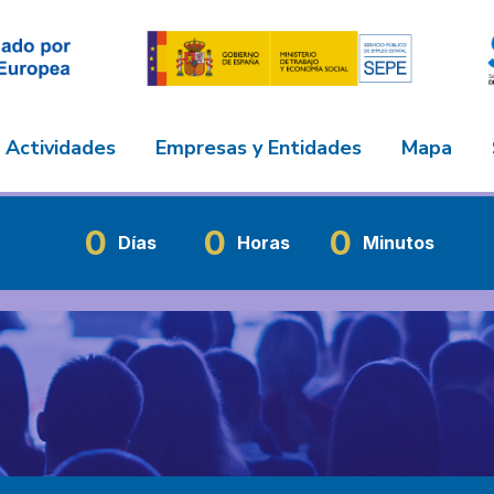
Actividades
Empresas y Entidades
Mapa
0
0
0
Días
Horas
Minutos